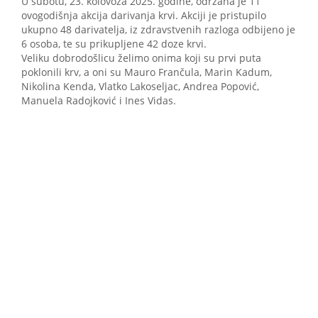
U subotu, 23. kolovoza 2025. godine, održana je 11
ovogodišnja akcija darivanja krvi. Akciji je pristupilo
ukupno 48 darivatelja, iz zdravstvenih razloga odbijeno je
6 osoba, te su prikupljene 42 doze krvi.
Veliku dobrodošlicu želimo onima koji su prvi puta
poklonili krv, a oni su Mauro Frančula, Marin Kadum,
Nikolina Kenda, Vlatko Lakoseljac, Andrea Popović,
Manuela Radojković i Ines Vidas.
23.06.2026.
REZULTATI AKCIJE DOBROVOLJNOG
DARIVANJA KRVI U POREČU , OD PETKA
- 19. LIPNJA 2026.