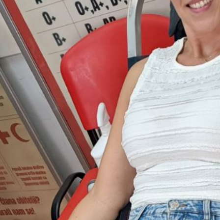
# darivateljikrvi
#volonteri;
# humanost;
#humanitarnaakcija;
# volonteri ;
#humanost;
# volonteri;
# humanitarnaakcija;
#darivanjekrvi;
#darivateljikrvi;
#zdravstvenapreventiva;
# prvapomoć;
#trafficking;
# prevencija;
#volonteri ;
# socijalniprogram ;
#trafficking
# preventiva
#zdravstveniprogrami
# prvapomoc
#mladi
# zdravstvenapreventiva
# volonteri
#darivanjekrvi
#socijalniprogram
#socijalni program
#zdravstvenapreventiva
#prvapomoć
# darivanjekrvi
# zdravstvenapreventiva
# doniraj
#natječaj
#zdravstvena preventiva
#spasilačkaslužba
#humanitarnapomoć
#humanitarnapomoc
#darivateljikrvi
#darivateljikrvi
#zdravstveniprogram
#paketi
#humanitarniprogrami
#volonteri
#pomoc
#humanitarci
#trgovanjeljudima
#trafficking