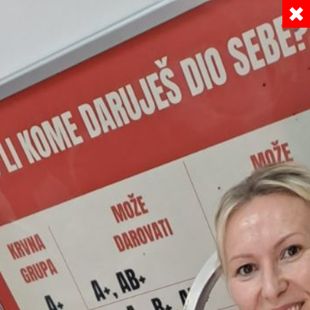
NOVOSTI
Filteri
#svi filteri
#ddk
#darivanje krvi
# dobrovoljno darivanje krvi
# humanost
#Daruj krv
#Crveni križ Poreč
#DDK
#Dobrovoljno Davanje Krvi
#humanost
#dobrovoljno davanje krvi
#volonteri
#prva pomoć
#DKD
#mladi
# edukacije
# ddk
#interventni tim
#donacija
#MOTO
#INTERVENTNI TIM
#humanitarna pomoć
#služba traženja
#apel
#
#darujživot
#volonteri