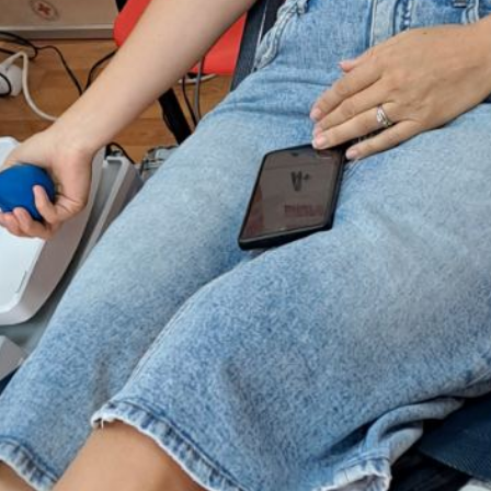
# solidarnost
#humanitarna akcija
#socijalni program
#darivatelji krvi
#zaštitaispašavanje
#socijalniprogram
#prvapomoć
#donacije
#zaštita zdravlja
#darivanjekrvi
#darivanjekrvi
#edukacije
#humanitarnaakcija
#zdravstveni programi
#humanitarna akcija
#voloteri
# mladi
#spasiociHCK
#prvapomoc
#prevencija trgovanja ljudima
#edukacija
#donatori
#vježba
#priznanje
#gostovanje
#natjecanje